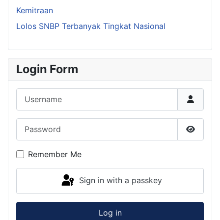
Kemitraan
Lolos SNBP Terbanyak Tingkat Nasional
Login Form
Username
Password
Show P
Remember Me
Sign in with a passkey
Log in