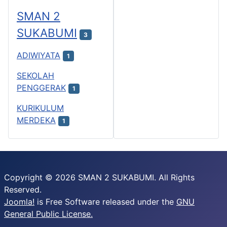
SMAN 2
SUKABUMI
3
ADIWIYATA
1
SEKOLAH
PENGGERAK
1
KURIKULUM
MERDEKA
1
Copyright © 2026 SMAN 2 SUKABUMI. All Rights
Reserved.
Joomla!
is Free Software released under the
GNU
General Public License.